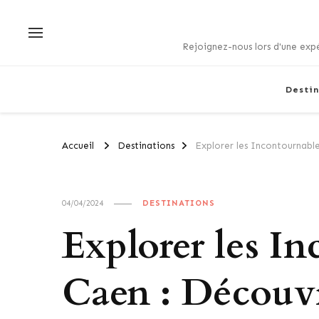
Rejoignez-nous lors d'une expé
Destin
Accueil
Destinations
Explorer les Incontournabl
04/04/2024
DESTINATIONS
Explorer les I
Caen : Découvr