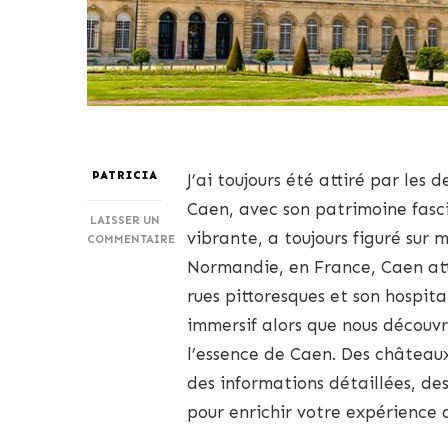
PATRICIA
J’ai toujours été attiré par les 
Caen, avec son patrimoine fasc
LAISSER UN
vibrante, a toujours figuré sur m
COMMENTAIRE
SUR
Normandie, en France, Caen atti
EXPLORER
rues pittoresques et son hospit
LES
INCONTOURNABLES
immersif alors que nous découvr
DE
l’essence de Caen. Des châteaux
CAEN
:
des informations détaillées, de
DÉCOUVRIR
LES
pour enrichir votre expérience d
JOYAUX
DE