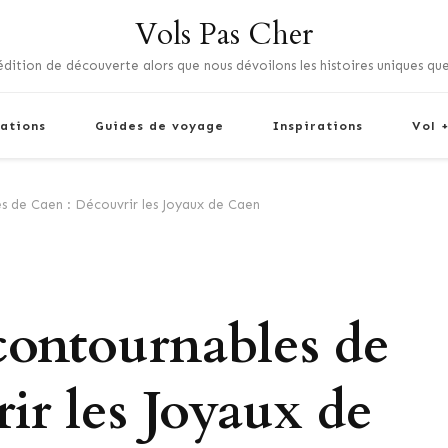
Vols Pas Cher
dition de découverte alors que nous dévoilons les histoires uniques que
ations
Guides de voyage
Inspirations
Vol 
es de Caen : Découvrir les Joyaux de Caen
ncontournables de
ir les Joyaux de