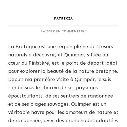
PATRICIA
SUR
LAISSER UN COMMENTAIRE
LES
BALADES
La Bretagne est une région pleine de trésors
AUTOUR
DE
naturels à découvrir, et Quimper, située au
QUIMPER
cœur du Finistère, est le point de départ idéal
:
RANDONNÉES
pour explorer la beauté de la nature bretonne.
ET
Depuis ma première visite à Quimper, je suis
PROMENADES
POUR
tombé sous le charme de ses paysages
DÉCOUVRIR
époustouflants, de ses sentiers de randonnée
LA
NATURE
et de ses plages sauvages. Quimper est un
BRETONNE
véritable havre pour les amateurs de nature et
de randonnée, avec des promenades adaptées