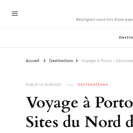
Rejoignez-nous lors d'une expé
Destin
Accueil
Destinations
Voyage à Porto : Découver
PUBLIÉ LE
26/09/2023
DESTINATIONS
Voyage à Porto
Sites du Nord 