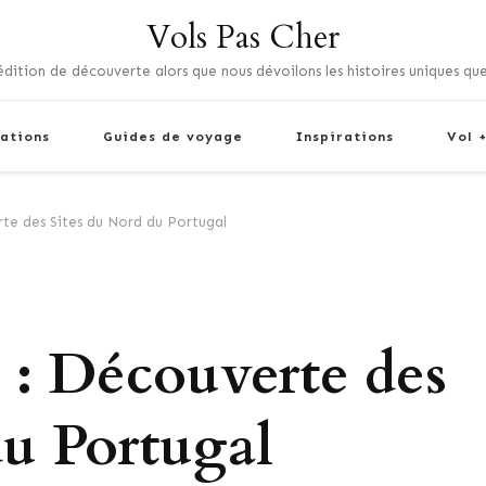
Vols Pas Cher
dition de découverte alors que nous dévoilons les histoires uniques que
ations
Guides de voyage
Inspirations
Vol 
te des Sites du Nord du Portugal
 : Découverte des
du Portugal