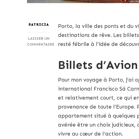
PATRICIA
Porto, la ville des ponts et du 
destinations de rêve. Les billets
LAISSER UN
resté fébrile à l’idée de découvr
COMMENTAIRE
SUR
VOYAGE
Billets d’Avi
À
PORTO
:
Pour mon voyage à Porto, j’ai op
DÉCOUVERTE
DES
international Francisco Sá Carne
SITES
et relativement court, ce qui e
DU
NORD
provenance de toute l’Europe. P
DU
PORTUGAL
appartement situé à quelques pa
avérée être un choix judicieux,
vivre au cœur de l’action.