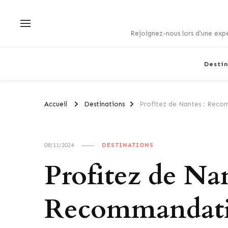
Rejoignez-nous lors d'une expé
Destin
Accueil
Destinations
Profitez de Nantes : Recom
08/11/2024
DESTINATIONS
Profitez de Nan
Recommandatio