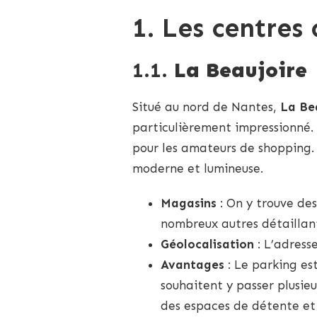
MEILLEURS
1. Les centre
CENTRES
COMMERCIAUX
ET
TRÉSORS
1.1.
La Beaujoire
LOCAUX
Situé au nord de Nantes,
La Be
particulièrement impressionné. 
pour les amateurs de shopping. 
moderne et lumineuse.
Magasins
: On y trouve d
nombreux autres détaillan
Géolocalisation
: L’adress
Avantages
: Le parking est
souhaitent y passer plusieu
des espaces de détente et 