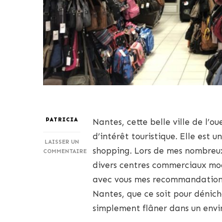
PATRICIA
Nantes, cette belle ville de l’o
d’intérêt touristique. Elle est 
LAISSER UN
shopping. Lors de mes nombreux 
COMMENTAIRE
SUR
divers centres commerciaux mod
PROFITEZ
avec vous mes recommandations 
DE
NANTES
Nantes, que ce soit pour dénich
:
simplement flâner dans un env
RECOMMANDATIONS
DES