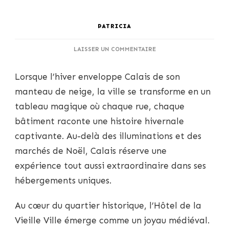
PATRICIA
SUR
LAISSER UN COMMENTAIRE
UN
HIVER
Lorsque l’hiver enveloppe Calais de son
MÉMORABLE
À
manteau de neige, la ville se transforme en un
CALAIS
tableau magique où chaque rue, chaque
:
DÉCOUVREZ
bâtiment raconte une histoire hivernale
DES
captivante. Au-delà des illuminations et des
HÔTELS
UNIQUES
marchés de Noël, Calais réserve une
POUR
expérience tout aussi extraordinaire dans ses
UNE
EXPÉRIENCE
hébergements uniques.
INOUBLIABLE
Au cœur du quartier historique, l’Hôtel de la
Vieille Ville émerge comme un joyau médiéval.