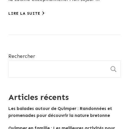
LIRE LA SUITE
Rechercher
R
Articles récents
Les balades autour de Quimper : Randonnées et
promenades pour découvrir la nature bretonne
Quimper en famille : Les meilleures activités pour