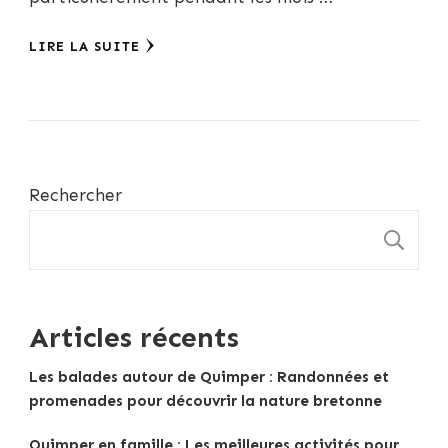
LIRE LA SUITE
Rechercher
R
Articles récents
Les balades autour de Quimper : Randonnées et
promenades pour découvrir la nature bretonne
Quimper en famille : Les meilleures activités pour