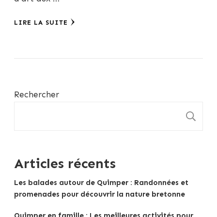
LIRE LA SUITE
Rechercher
R
Articles récents
Les balades autour de Quimper : Randonnées et
promenades pour découvrir la nature bretonne
Quimper en famille : Les meilleures activités pour