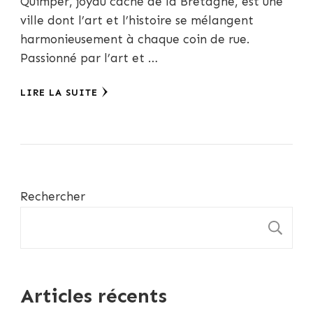
Quimper, joyau caché de la Bretagne, est une
ville dont l’art et l’histoire se mélangent
harmonieusement à chaque coin de rue.
Passionné par l’art et …
LIRE LA SUITE
Rechercher
R
Articles récents