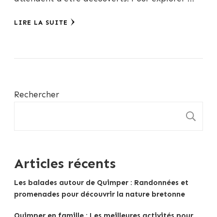
LIRE LA SUITE
Rechercher
R
Articles récents
Les balades autour de Quimper : Randonnées et
promenades pour découvrir la nature bretonne
Quimper en famille : Les meilleures activités pour