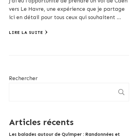
J’ai eu l’opportunité de prendre un vol de Caen
vers Le Havre, une expérience que je partage
ici en détail pour tous ceux qui souhaitent …
LIRE LA SUITE
Rechercher
R
Articles récents
Les balades autour de Quimper : Randonnées et