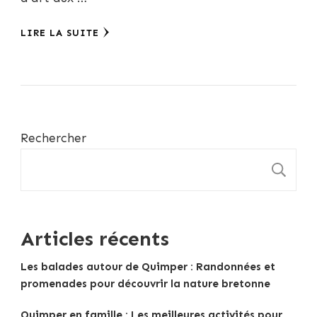
LIRE LA SUITE
Rechercher
R
Articles récents
Les balades autour de Quimper : Randonnées et
promenades pour découvrir la nature bretonne
Quimper en famille : Les meilleures activités pour