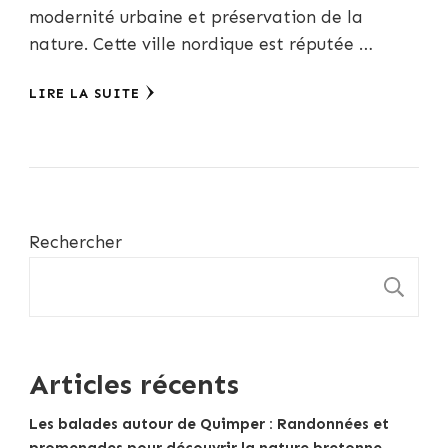
modernité urbaine et préservation de la
nature. Cette ville nordique est réputée …
LIRE LA SUITE
Rechercher
R
Articles récents
Les balades autour de Quimper : Randonnées et
promenades pour découvrir la nature bretonne