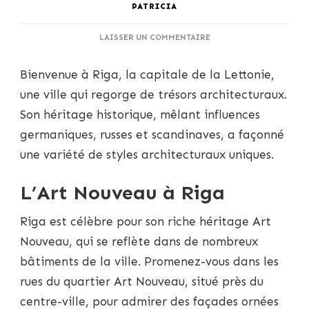
PATRICIA
SUR
LAISSER UN COMMENTAIRE
S’INSPIRER
DE
Bienvenue à Riga, la capitale de la Lettonie,
L’ARCHITECTURE
DE
une ville qui regorge de trésors architecturaux.
RIGA
Son héritage historique, mêlant influences
:
UNE
germaniques, russes et scandinaves, a façonné
SOURCE
une variété de styles architecturaux uniques.
INÉPUISABLE
DE
CRÉATIVITÉ
L’Art Nouveau à Riga
Riga est célèbre pour son riche héritage Art
Nouveau, qui se reflète dans de nombreux
bâtiments de la ville. Promenez-vous dans les
rues du quartier Art Nouveau, situé près du
centre-ville, pour admirer des façades ornées