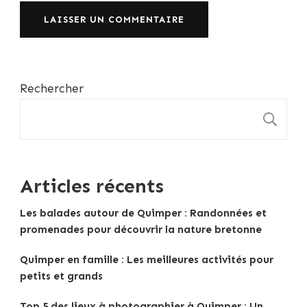
Rechercher
R
Articles récents
Les balades autour de Quimper : Randonnées et
promenades pour découvrir la nature bretonne
Quimper en famille : Les meilleures activités pour
petits et grands
Top 5 des lieux à photographier à Quimper : Un