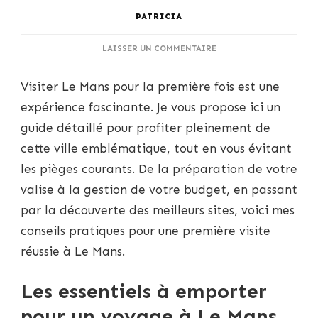
PATRICIA
SUR
LAISSER UN COMMENTAIRE
LE
MANS
Visiter Le Mans pour la première fois est une
POUR
LES
expérience fascinante. Je vous propose ici un
DÉBUTANTS
guide détaillé pour profiter pleinement de
:
CONSEILS
cette ville emblématique, tout en vous évitant
PRATIQUES
les pièges courants. De la préparation de votre
POUR
VOTRE
valise à la gestion de votre budget, en passant
PREMIÈRE
par la découverte des meilleurs sites, voici mes
VISITE
conseils pratiques pour une première visite
réussie à Le Mans.
Les essentiels à emporter
pour un voyage à Le Mans