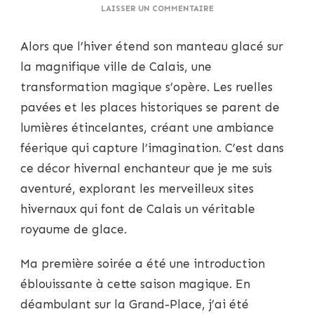
SUR
LAISSER UN COMMENTAIRE
LE
ROYAUME
Alors que l’hiver étend son manteau glacé sur
DE
GLACE
la magnifique ville de Calais, une
:
transformation magique s’opère. Les ruelles
LES
MERVEILLEUX
pavées et les places historiques se parent de
SITES
lumières étincelantes, créant une ambiance
HIVERNAUX
DE
féerique qui capture l’imagination. C’est dans
CALAIS
ce décor hivernal enchanteur que je me suis
aventuré, explorant les merveilleux sites
hivernaux qui font de Calais un véritable
royaume de glace.
Ma première soirée a été une introduction
éblouissante à cette saison magique. En
déambulant sur la Grand-Place, j’ai été