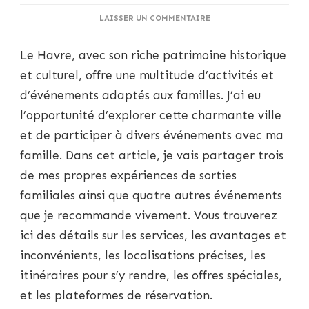
SUR
LAISSER UN COMMENTAIRE
ÉVÉNEMENTS
FAMILIAUX
Le Havre, avec son riche patrimoine historique
AU
HAVRE
et culturel, offre une multitude d’activités et
:
d’événements adaptés aux familles. J’ai eu
DU
PLAISIR
l’opportunité d’explorer cette charmante ville
POUR
et de participer à divers événements avec ma
TOUTE
LA
famille. Dans cet article, je vais partager trois
FAMILLE
de mes propres expériences de sorties
familiales ainsi que quatre autres événements
que je recommande vivement. Vous trouverez
ici des détails sur les services, les avantages et
inconvénients, les localisations précises, les
itinéraires pour s’y rendre, les offres spéciales,
et les plateformes de réservation.